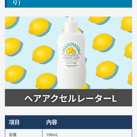
り）
項目
内容
容量
150mL