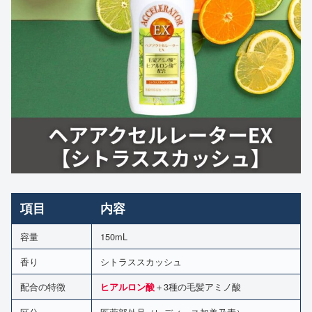
項目
内容
容量
150mL
香り
シトラススカッシュ
配合の特徴
＋3種の毛髪アミノ酸
ヒアルロン酸