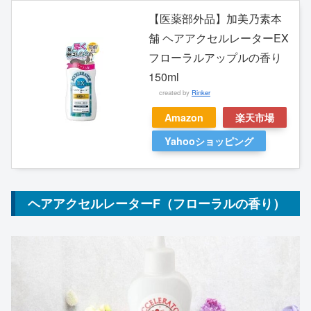
【医薬部外品】加美乃素本
舗 ヘアアクセルレーターEX
フローラルアップルの香り
150ml
created by
Rinker
Amazon
楽天市場
Yahooショッピング
ヘアアクセルレーターF（フローラルの香り）