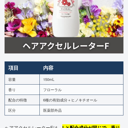
項目
内容
容量
150mL
香り
フローラル
配合の特徴
6種の有効成分＋ヒノキチオール
区分
医薬部外品
ヘアアクセルレーターFは、
Lと配合成分が同じで、香り