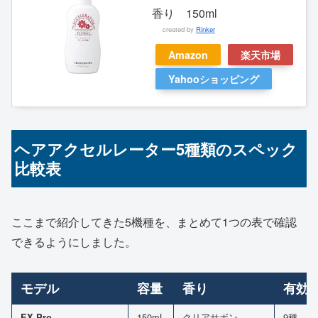
香り 150ml
created by
Rinker
Amazon
楽天市場
Yahooショッピング
ヘアアクセルレーター5種類のスペック
比較表
ここまで紹介してきた5機種を、まとめて1つの表で確認
できるようにしました。
モデル
容量
香り
有効
150mL
クリアサボン
9種
EX Pro