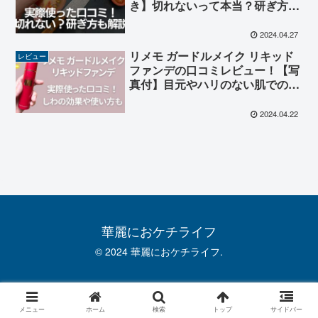
き】切れないって本当？研ぎ方も
紹介！
2024.04.27
リメモ ガードルメイク リキッド
レビュー
ファンデの口コミレビュー！【写
真付】目元やハリのない肌での効
果は？
2024.04.22
華麗におケチライフ
© 2024 華麗におケチライフ.
メニュー
ホーム
検索
トップ
サイドバー