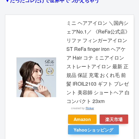
▼たったコレだけで世界中でつかえちゃう
ミニ ヘアアイロン ＼国内シ
ェアNo.1／ 《ReFa公式店》
リファ フィンガーアイロン
ST ReFa finger iron ヘアケ
ア Hair コテ ミニアイロン
ストレートアイロン 最新 正
規品 保証 充電 おくれ毛 前
髪 IROIL2103 ギフト プレゼ
ント 美容師 ショートヘア 白
コンパクト 23xm
created by
Rinker
Amazon
楽天市場
Yahooショッピング