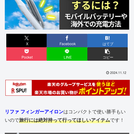
X
Facebook
はてブ
Pocket
LINE
コピー
2024.11.12
リファ フィンガーアイロン
はコンパクトで使い勝手もい
いので
旅行には絶対持って行ってほしいアイテム
です！