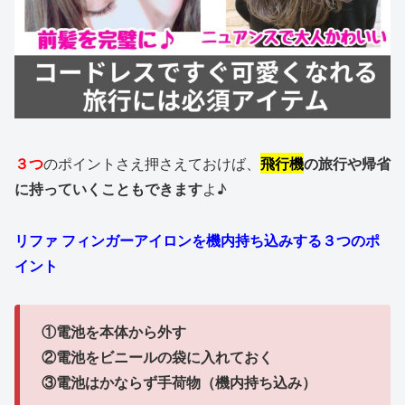
３つ
のポイントさえ押さえておけば、
飛行機
の旅行や帰省
に持っていくこともできます
よ♪
リファ フィンガーアイロンを機内持ち込みする３つのポ
イント
①電池を本体から外す
②電池をビニールの袋に入れておく
③電池はかならず手荷物（機内持ち込み）