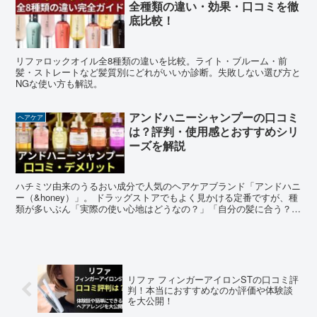
全種類の違い・効果・口コミを徹
底比較！
リファロックオイル全8種類の違いを比較。ライト・ブルーム・前
髪・ストレートなど髪質別にどれがいいか診断。失敗しない選び方と
NGな使い方も解説。
アンドハニーシャンプーの口コミ
ヘアケア
は？評判・使用感とおすすめシリ
ーズを解説
ハチミツ由来のうるおい成分で人気のヘアケアブランド「アンドハニ
ー（&honey）」。 ドラッグストアでもよく見かける定番ですが、種
類が多いぶん「実際の使い心地はどうなの？」「自分の髪に合う？」
と気になっている方も多いのではないでしょうか。 ...
リファ フィンガーアイロンSTの口コミ評
判！本当におすすめなのか評価や体験談
を大公開！