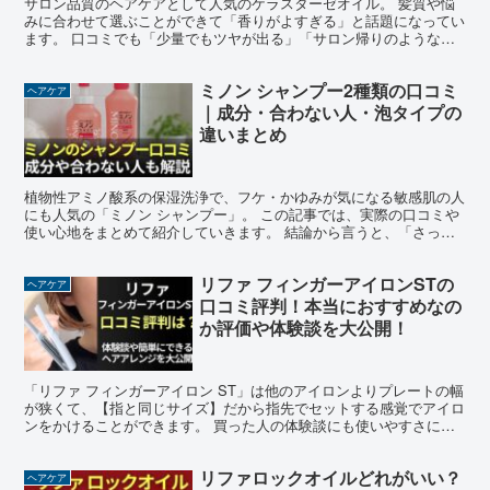
サロン品質のヘアケアとして人気のケラスターゼオイル。 髪質や悩
みに合わせて選ぶことができて「香りがよすぎる」と話題になってい
ます。 口コミでも「少量でもツヤが出る」「サロン帰りのような仕
上がり」という口コミが多い一方、「つけすぎると重くなる...
ミノン シャンプー2種類の口コミ
ヘアケア
｜成分・合わない人・泡タイプの
違いまとめ
植物性アミノ酸系の保湿洗浄で、フケ・かゆみが気になる敏感肌の人
にも人気の「ミノン シャンプー」。 この記事では、実際の口コミや
使い心地をまとめて紹介していきます。 結論から言うと、「さっぱ
り洗い上がるのに軋まない」「しばらくこれを使おうと思...
リファ フィンガーアイロンSTの
ヘアケア
口コミ評判！本当におすすめなの
か評価や体験談を大公開！
「リファ フィンガーアイロン ST」は他のアイロンよりプレートの幅
が狭くて、【指と同じサイズ】だから指先でセットする感覚でアイロ
ンをかけることができます。 買った人の体験談にも使いやすさに大
満足している声が多くて紹介できないほどです！特に多...
リファロックオイルどれがいい？
ヘアケア