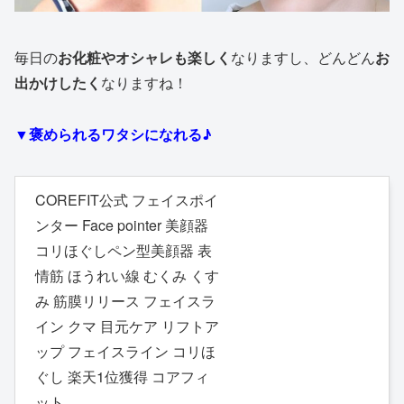
毎日の
お化粧やオシャレも楽しく
なりますし、どんどん
お
出かけしたく
なりますね！
▼褒められるワタシになれる♪
COREFIT公式 フェイスポイ
ンター Face pointer 美顔器
コリほぐしペン型美顔器 表
情筋 ほうれい線 むくみ くす
み 筋膜リリース フェイスラ
イン クマ 目元ケア リフトア
ップ フェイスライン コリほ
ぐし 楽天1位獲得 コアフィ
ット