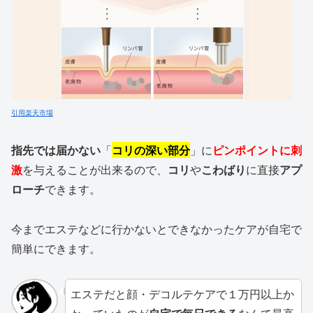
引用楽天市場
指先では届かない
「
コリの深い部分
」に
ピンポイントに刺
激
を与えることが出来るので、
コリ
や
こわばり
に直接
アプ
ローチ
できます。
今までエステなどに行かないとできなかったケアが自宅で
簡単にできます。
エステだと顔・デコルテケアで１万円以上か