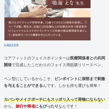
引用楽天市場
コアフィットのフェイスポインターは
医療関係者との共同
開発
で完成したこだわりのフェイス用筋膜リリースペン。
ペン型にしているからこそ、
ピンポイントに深部まで刺激
を与えることができる
んです。しかも持ち運びも簡単！
カバンやメイクポーチにもスッポリ入って荷物にならない
から、
旅行
や
帰省
にもぴったり
なんです！