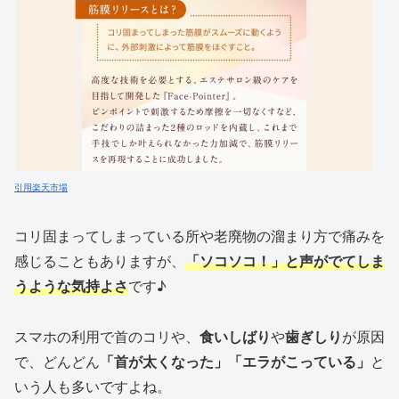
引用楽天市場
コリ固まってしまっている所や老廃物の溜まり方で痛みを
感じることもありますが、
「ソコソコ！」と声がでてしま
うような気持よさ
です♪
スマホの利用で首のコリや、
食いしばり
や
歯ぎしり
が原因
で、どんどん
「首が太くなった」「エラがこっている」
と
いう人も多いですよね。