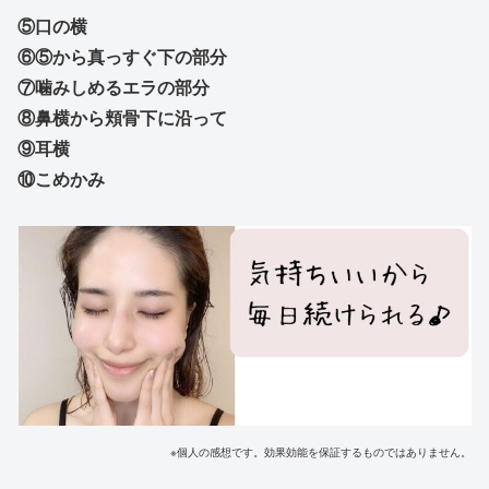
⑤口の横
⑥⑤から真っすぐ下の部分
⑦噛みしめるエラの部分
⑧鼻横から頬骨下に沿って
⑨耳横
⑩こめかみ
※個人の感想です。効果効能を保証するものではありません。