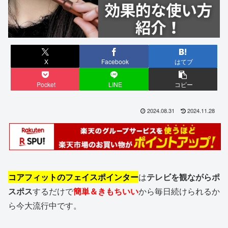
X
Facebook
はてブ
Pocket
LINE
コピー
2024.08.31
2024.11.28
コアフィットのフェイスポインター
は
テレビを観ながらポ
スポス
するだけで
簡単＆きもちいい
から毎日続けられるか
ら今大流行中です。