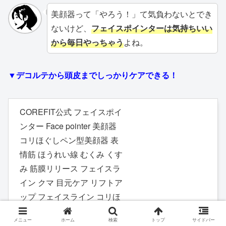
美顔器って「やろう！」て気負わないとでき
ないけど、
フェイスポインターは気持ちいい
から毎日やっちゃう
よね。
▼デコルテから頭皮までしっかりケアできる！
COREFIT公式 フェイスポイ
ンター Face pointer 美顔器
コリほぐしペン型美顔器 表
情筋 ほうれい線 むくみ くす
み 筋膜リリース フェイスラ
イン クマ 目元ケア リフトア
ップ フェイスライン コリほ
ぐし 楽天1位獲得 コアフィ
メニュー
ホーム
検索
トップ
サイドバー
ット