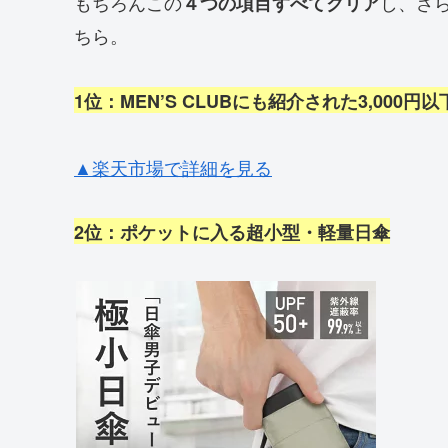
もちろんこの
し、さ
４つの項目すべてクリア
ちら。
1位：MEN’S CLUBにも紹介された3,000円
▲楽天市場で詳細を見る
2位：ポケットに入る超小型・軽量日傘