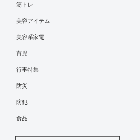
筋トレ
美容アイテム
美容系家電
育児
行事特集
防災
防犯
食品