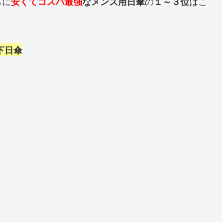
らに
の
はこ
安くてコスパ最強
なメンズ用日傘
１～３位
以下日傘