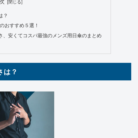
次
は？
強のおすすめ５選！
さ、安くてコスパ最強のメンズ用日傘のまとめ
さは？