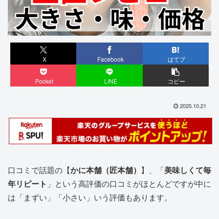
X
Facebook
はてブ
Pocket
LINE
コピー
2025.10.21
口コミで話題の【
かに本舗（匠本舗）
】、「
美味しくて毎
年リピート
」という高評価の口コミがほとんどですが中に
は「まずい」「小さい」いう評価もあります。