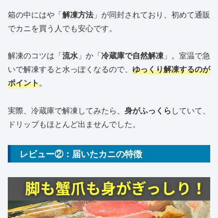
箱の中にはや「
解凍方法
」が同封されており、初めて通販
でカニを買う人でも安心です。
解凍のコツは「
流水
」か「
冷蔵庫で自然解凍
」。室温で急
いで解凍すると水っぽくなるので、
ゆっくり解凍するのが
ポイント
。
実際、冷蔵庫で解凍してみたら、
身がふっくら
していて、
ドリップもほとんど出ませんでした。
レビュー②：届いたカニの特徴