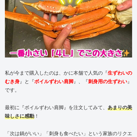
私が今まで購入したのは、かに本舗で人気の『
生ずわいの
むき身
』と『
ボイルずわい肩脚
』、『
刺身用の生ずわい
』
です。
最初に『ボイルずわい肩脚』を注文してみて、
あまりの美
味しさに感動
！
「次は鍋がいい」「刺身も食べたい」という家族のリクエ