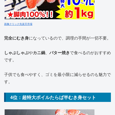
画像クリック先楽天市場
完全にむき身
になっているので、調理の手間が一切不要。
しゃぶしゃぶ
や
カニ鍋
、
バター焼き
で食べるのがおすすめ
です。
子供でも食べやすく、ゴミを最小限に減らせるのも魅力で
す。
4位：超特大ボイルたらば半むき身セット