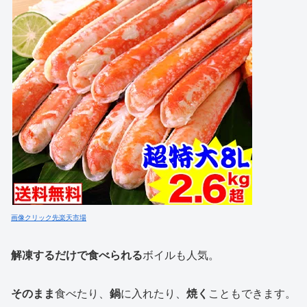
画像クリック先楽天市場
解凍するだけで食べられる
ボイルも人気。
そのまま
食べたり、
鍋
に入れたり、
焼く
こともできます。