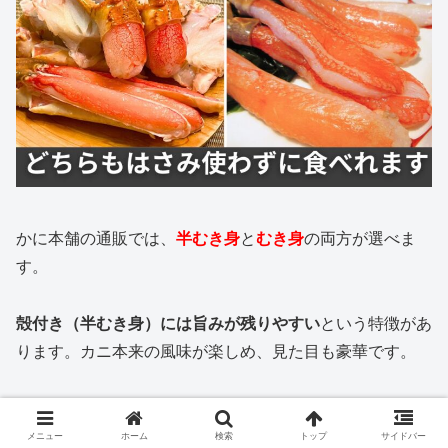
かに本舗の通販では、
半むき身
と
むき身
の両方が選べま
す。
殻付き（半むき身）には旨みが残りやすい
という特徴があ
ります。カニ本来の風味が楽しめ、見た目も豪華です。
一方、
むき身は殻が完全に取り除かれて
いるため、
食べや
すさは抜群
です。
メニュー
ホーム
検索
トップ
サイドバー