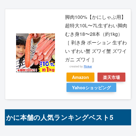
脚肉100%【かにしゃぶ用】
超特大10L〜7L生ずわい脚肉
むき身18〜28本（約1kg）
［ 剥き身 ポーション 生ずわ
い ずわい蟹 ズワイ蟹 ズワイ
ガニ ズワイ ］
created by
Rinker
Amazon
楽天市場
Yahooショッピング
かに本舗の人気ランキングベスト5