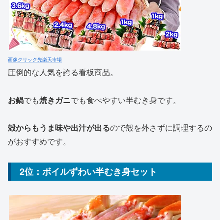
画像クリック先楽天市場
圧倒的な人気を誇る看板商品。
お鍋
でも
焼きガニ
でも食べやすい半むき身です。
殻からもうま味や出汁が出る
ので殻を外さずに調理するの
がおすすめです。
2位：ボイルずわい半むき身セット