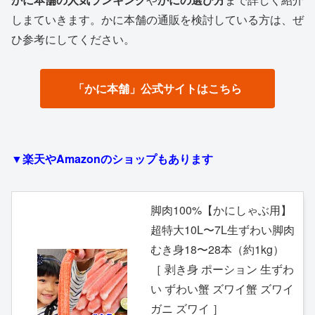
しまていきます。かに本舗の通販を検討している方は、ぜ
ひ参考にしてください。
「かに本舗」公式サイトはこちら
▼楽天やAmazonのショップもあります
脚肉100%【かにしゃぶ用】
超特大10L〜7L生ずわい脚肉
むき身18〜28本（約1kg）
［ 剥き身 ポーション 生ずわ
い ずわい蟹 ズワイ蟹 ズワイ
ガニ ズワイ ］