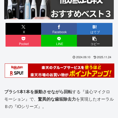
X
Facebook
はてブ
Pocket
LINE
コピー
2024.09.10
2025.11.24
ブラシ
1
本
1
本を振動させながら回転
する『遠心マイクロ
モーション』で、
驚異的な歯垢除去力
を実現したオーラル
Ｂの『iOシリーズ』。