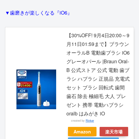
▼歯磨きが楽しくなる『iO6』
【30%OFF! 9月4日20:00～9
月11日01:59まで】ブラウン
オーラルB 電動歯ブラシ iO6
グレーオパール |Braun Oral-
B 公式ストア 公式 電動 歯ブ
ラシ ハブラシ 正規品 充電式
セット ブラシ 回転式 歯間
歯石 除去 極細毛 大人 プレ
ゼント 携帯 電動ハブラシ
oralb はみがき iO
created by
Rinker
Amazon
楽天市場