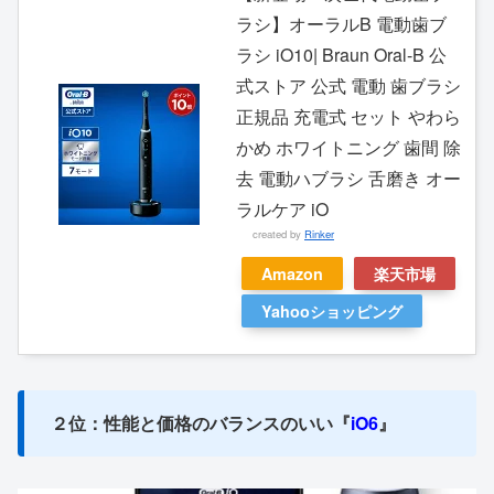
ラシ】オーラルB 電動歯ブ
ラシ iO10| Braun Oral-B 公
式ストア 公式 電動 歯ブラシ
正規品 充電式 セット やわら
かめ ホワイトニング 歯間 除
去 電動ハブラシ 舌磨き オー
ラルケア iO
created by
Rinker
Amazon
楽天市場
Yahooショッピング
２位：性能と価格のバランスのいい『
iO6
』