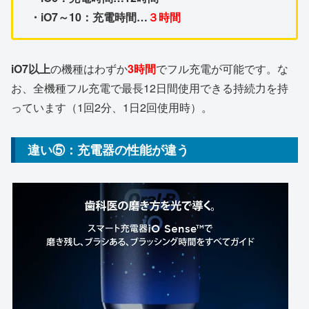
・iO7～10：充電時間…
３時間
iO7以上
の機種はわずか
3時間
でフル充電が可能です。な
お、全機種フル充電で最長12日間使用できる持続力を持
っています（1回2分、1日2回使用時）。
違い⑤：
充電器の性能
が違う