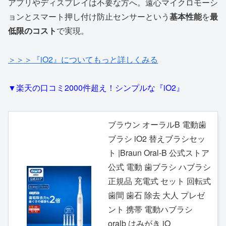
アプリやディスプレイは不要な方へ。遠心マイクロモーシ
ョンとスマート押し付け防止センサーという
基本性能
を
最
低限のコスト
で実現。
＞＞＞『iO2』についてもっと詳しくみる
▼楽天の口コミ2000件超え！シンプルな『iO2』
ブラウン オーラルB 電動歯
ブラシ iO2 替えブラシセッ
ト |Braun Oral-B 公式ストア
公式 電動 歯ブラシ ハブラシ
正規品 充電式 セット 回転式
歯間 歯石 除去 大人 プレゼ
ント 携帯 電動ハブラシ
oralb はみがき iO