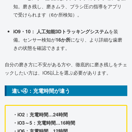
知。磨き残し、磨きムラ、ブラシ圧の指導をアプリ
で受けられます（6か所検知）。
iO9・10：
人工知能3Dトラッキングシステム
を装
備。センサー検知が
16か所
になり、より詳細な歯磨
きの状態を確認できます。
自分の磨き方に不安がある方や、徹底的に磨き残しをチェ
ックしたい方は、iO5以上を選ぶ必要があります。
違い④：
充電時間
が違う
・iO2：充電時間…24時間
・iO3～5：充電時間…16時間
・iO6
：充電時間…12時間