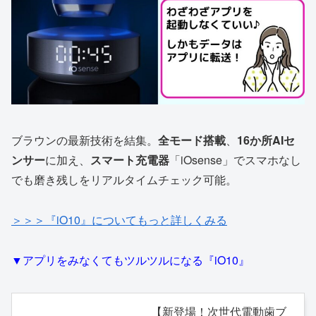
ブラウンの最新技術を結集。
全モード搭載
、
16か所AIセ
ンサー
に加え、
スマート充電器
「iOsense」でスマホなし
でも磨き残しをリアルタイムチェック可能。
＞＞＞『iO10』についてもっと詳しくみる
▼アプリをみなくてもツルツルになる『iO10』
【新登場！次世代電動歯ブ