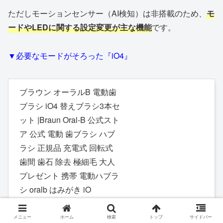
ただしモーションセンサー（AI検知）は非搭載のため、
モ
ードやLEDに関する設定変更が主な機能
です。
▼必要なモードがそろった『iO4』
ブラウン オーラルB 電動歯
ブラシ iO4 替えブラシ3本セ
ット |Braun Oral-B 公式スト
ア 公式 電動 歯ブラシ ハブ
ラシ 正規品 充電式 回転式
歯間 歯石 除去 極細毛 大人
プレゼント 携帯 電動ハブラ
シ oralb はみがき iO
Amazon
楽天市場
メニュー
ホーム
検索
トップ
サイドバー