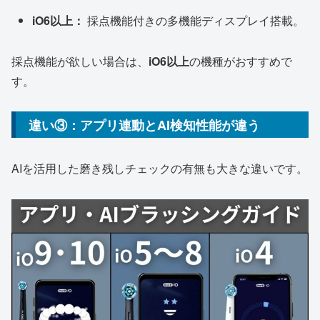
iO6以上：
採点機能付きの多機能ディスプレイ搭載。
採点機能が欲しい場合は、
iO6以上
の機種がおすすめで
す。
違い③：アプリ
連動と
AI検知性能
が違う
AIを活用した磨き残しチェックの有無も大きな違いです。