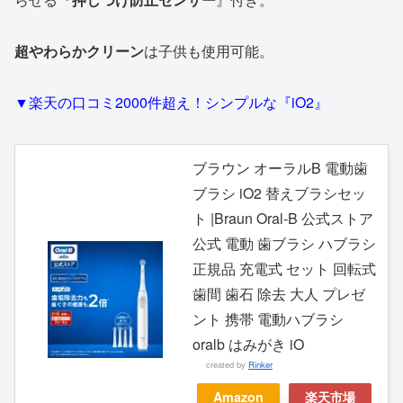
超やわらかクリーン
は子供も使用可能。
▼楽天の口コミ2000件超え！シンプルな『iO2』
ブラウン オーラルB 電動歯
ブラシ iO2 替えブラシセッ
ト |Braun Oral-B 公式ストア
公式 電動 歯ブラシ ハブラシ
正規品 充電式 セット 回転式
歯間 歯石 除去 大人 プレゼ
ント 携帯 電動ハブラシ
oralb はみがき iO
created by
Rinker
Amazon
楽天市場