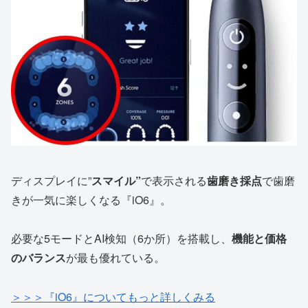
ディスプレイに”
スマイル”
で表示される
歯磨き採点
で歯磨
きが一気に楽しくなる『iO6』。
必要な5モードとAI検知（6か所）を搭載し、
機能と価格
のバランス
が最も優れている。
＞＞＞『iO6』についてもっと詳しくみる