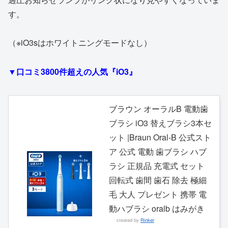
す。
（※iO3sはホワイトニングモードなし）
▼口コミ3800件超えの人気『iO3』
ブラウン オーラルB 電動歯
ブラシ iO3 替えブラシ3本セ
ット |Braun Oral-B 公式スト
ア 公式 電動 歯ブラシ ハブ
ラシ 正規品 充電式 セット
回転式 歯間 歯石 除去 極細
毛 大人 プレゼント 携帯 電
動ハブラシ oralb はみがき
created by
Rinker