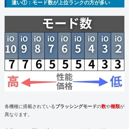
違い①：モード数が上位ランクの方が多い
各機種に搭載されている
ブラッシングモード
の
数
や
種類
が
異なります。