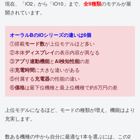
現在、「iO2」から「iO10」まで、
全9種類
のモデルが展
開されています。
オーラルBのiOシリーズの違いは6個
①搭載
モード数
が上位モデルほど多い
②本体
ディスプレイ
の表示内容が異なる
③
アプリ連動機能
と
AI検知性能
の差
④
充電時間
に大きな違いがある
⑤付属する
充電器
の性能の違い
⑥
価格
は最下位機種と最上位機種で約5万円の差
上位モデルになるほど、モードの種類が増え、機能はより
充実します。
数ある機種の中から自分に最適な1本を選ぶには、この2